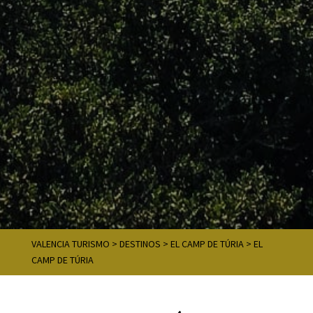
VALENCIA TURISMO
>
DESTINOS
>
EL CAMP DE TÚRIA
>
EL
CAMP DE TÚRIA