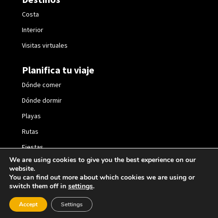
Costa
Interior
Visitas virtuales
Planifica tu viaje
Dónde comer
Dónde dormir
Playas
Rutas
Fiestas
We are using cookies to give you the best experience on our
website.
You can find out more about which cookies we are using or
switch them off in
settings
.
2021 © València Turisme |
Política de privacidad
|
Accept
Settings
Política de cookies