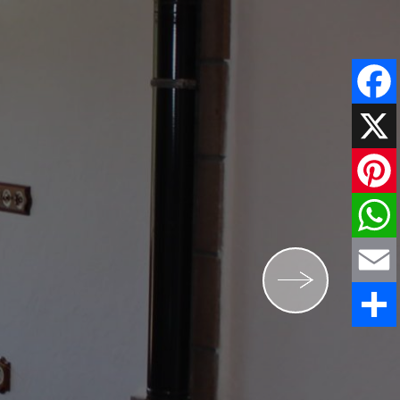
Faceboo
X
Pinteres
WhatsAp
Email
Share