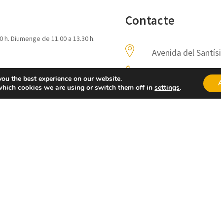
Contacte
0 h. Diumenge de 11.00 a 13.30 h.
Avenida del Santís
962360720 654394
you the best experience on our website.
which cookies we are using or switch them off in
settings
.
aielo@touristinfo.
https://turismo.ai