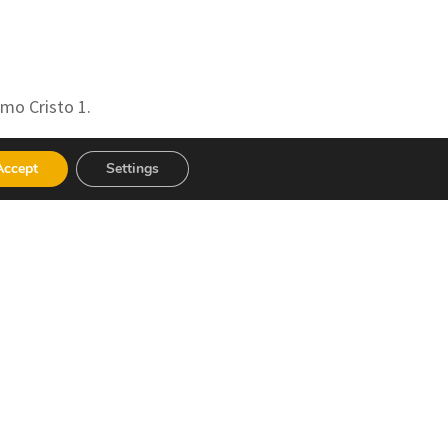
imo Cristo 1.
296
Accept
Settings
net
elodemalferit.es/es/