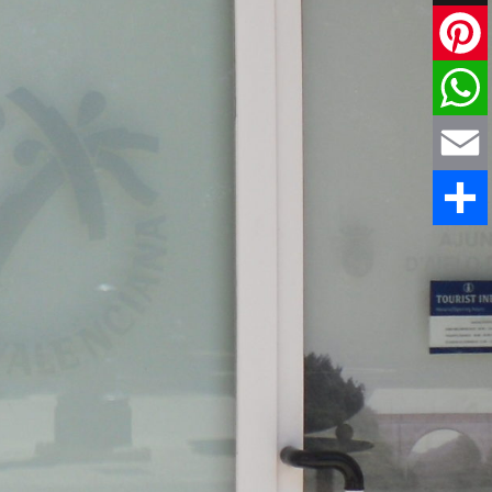
X
Pinteres
WhatsAp
Email
Share