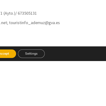
1 (Ayto.)/ 673505131
.net; touristinfo_ademuz@gva.es
Accept
Settings