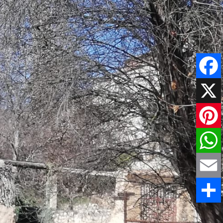
Faceboo
X
Pinteres
WhatsAp
Email
Share