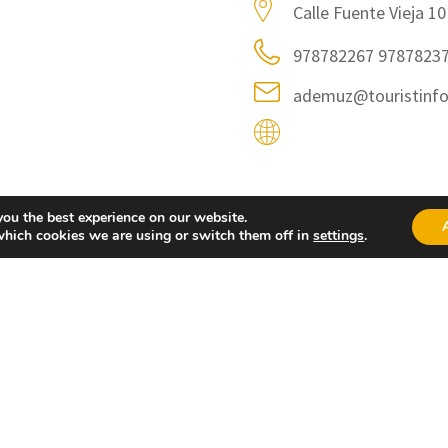
Calle Fuente Vieja 10
978782267 97878237
ademuz@touristinfo
you the best experience on our website.
which cookies we are using or switch them off in
settings
.