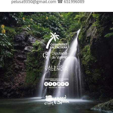
pelusa9350@gmail.com ☎ 651996089