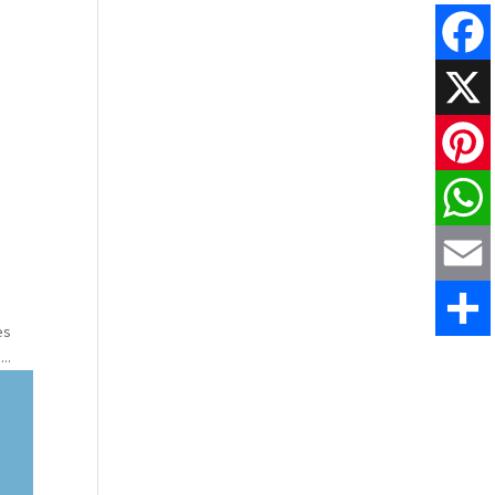
Faceboo
X
Pinteres
WhatsAp
Email
es
..
Share