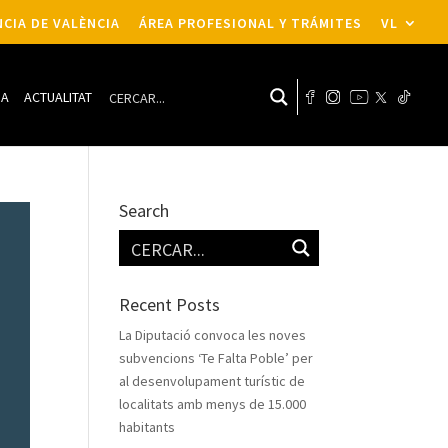
CIA DE VALÈNCIA
ÁREA PROFESIONAL Y TRÁMITES
VL
DA
ACTUALITAT
Search
Recent Posts
La Diputació convoca les noves
subvencions ‘Te Falta Poble’ per
al desenvolupament turístic de
localitats amb menys de 15.000
habitants