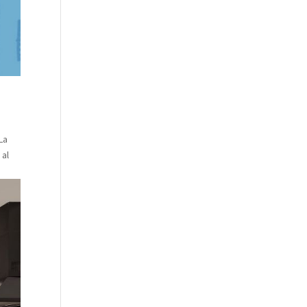
La
 al