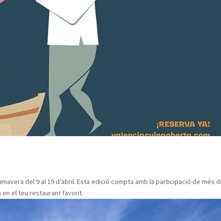
imavera del 9 al 19 d’abril. Esta edició compta amb la participació de més d
 en el teu restaurant favorit.