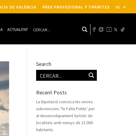
CIA DE VALÈNCIA
ÁREA PROFESIONAL Y TRÁMITES
VL
DA
ACTUALITAT
Search
Recent Posts
La Diputació convoca les noves
subvencions ‘Te Falta Poble’ per
al desenvolupament turístic de
localitats amb menys de 15.000
habitants