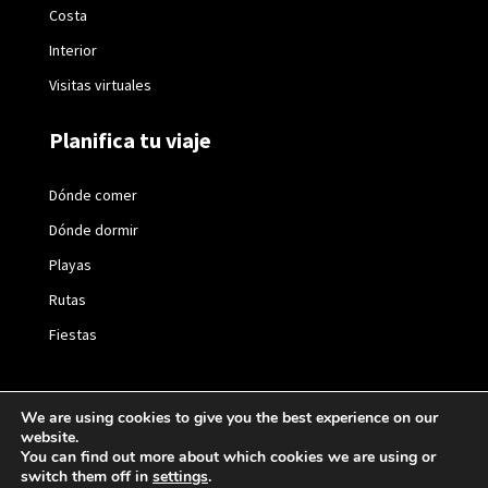
Costa
Interior
Visitas virtuales
Planifica tu viaje
Dónde comer
Dónde dormir
Playas
Rutas
Fiestas
We are using cookies to give you the best experience on our
website.
2021 © València Turisme |
Política de privacidad
|
You can find out more about which cookies we are using or
switch them off in
settings
.
Política de cookies