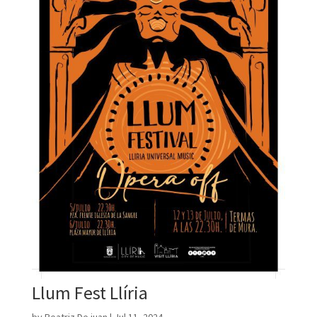
Llum Fest Llíria
by
Beatriz De juan
|
Jul 11, 2024