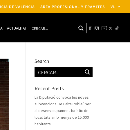
CIA DE VALÈNCIA
ÁREA PROFESIONAL Y TRÁMITES
VL
DA
ACTUALITAT
Search
Recent Posts
La Diputació convoca les noves
subvencions ‘Te Falta Poble’ per
al desenvolupament turístic de
localitats amb menys de 15.000
habitants