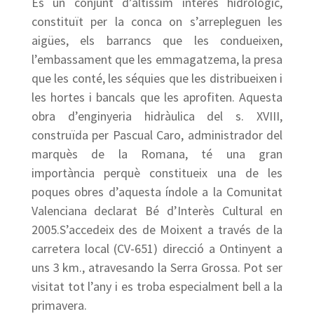
És un conjunt d’altíssim interès hidrològic,
constituït per la conca on s’arrepleguen les
aigües, els barrancs que les condueixen,
l’embassament que les emmagatzema, la presa
que les conté, les séquies que les distribueixen i
les hortes i bancals que les aprofiten. Aquesta
obra d’enginyeria hidràulica del s. XVIII,
construïda per Pascual Caro, administrador del
marquès de la Romana, té una gran
importància perquè constitueix una de les
poques obres d’aquesta índole a la Comunitat
Valenciana declarat Bé d’Interès Cultural en
2005.S’accedeix des de Moixent a través de la
carretera local (CV-651) direcció a Ontinyent a
uns 3 km., atravesando la Serra Grossa. Pot ser
visitat tot l’any i es troba especialment bell a la
primavera.