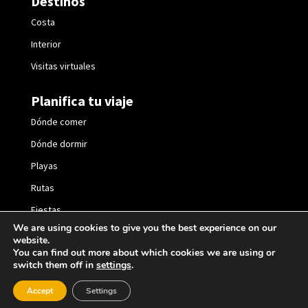
Destinos
Costa
Interior
Visitas virtuales
Planifica tu viaje
Dónde comer
Dónde dormir
Playas
Rutas
Fiestas
We are using cookies to give you the best experience on our
website.
You can find out more about which cookies we are using or
switch them off in
settings
.
2021 © València Turisme |
Política de privacidad
|
Accept
Settings
Política de cookies