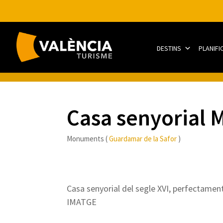
DESTINS
PLANIFI
Casa senyorial 
Monuments (
Guardamar de la Safor
)
Casa senyorial del segle XVI, perfectamen
IMATGE