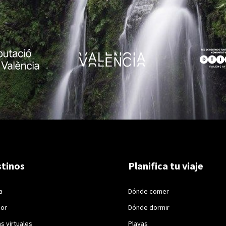
tinos
Planifica tu viaje
a
Dónde comer
ior
Dónde dormir
as virtuales
Playas