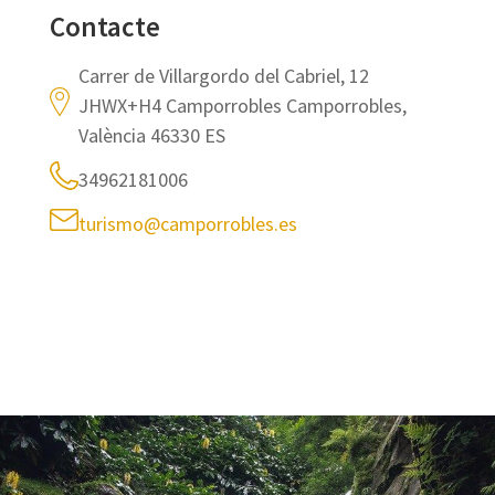
Contacte
Carrer de Villargordo del Cabriel, 12
JHWX+H4 Camporrobles Camporrobles,
València 46330 ES
34962181006
turismo@camporrobles.es