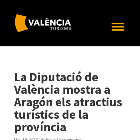
La Diputació de
València mostra a
Aragón els atractius
turístics de la
província
May 19, 2026
|
Noticies
|
0 comments