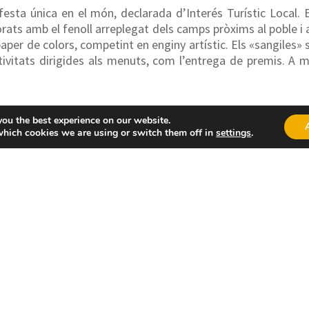
sta única en el món, declarada d’Interés Turístic Local. E
ats amb el fenoll arreplegat dels camps pròxims al poble i a
per de colors, competint en enginy artístic. Els «sangiles» s
ctivitats dirigides als menuts, com l’entrega de premis. A 
you the best experience on our website.
which cookies we are using or switch them off in
settings
.
Primer diumenge de