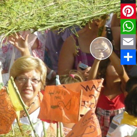
X
Pinteres
WhatsAp
Email
Share