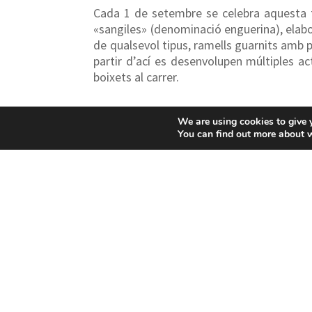
Cada 1 de setembre se celebra aquesta fe
«sangiles» (denominació enguerina), elabor
de qualsevol tipus, ramells guarnits amb pa
partir d’ací es desenvolupen múltiples a
boixets al carrer.
We are using cookies to give 
You can find out more about 
Enguera