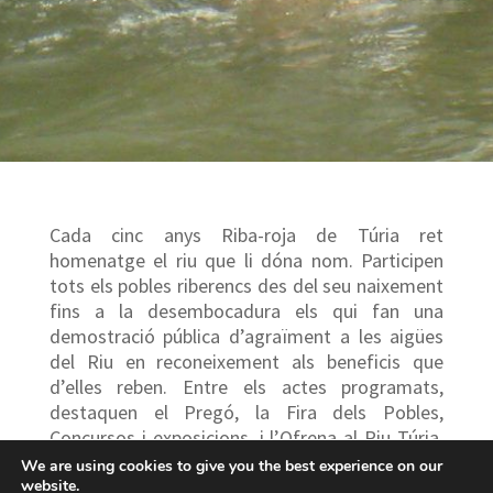
Cada cinc anys Riba-roja de Túria ret
homenatge el riu que li dóna nom. Participen
tots els pobles riberencs des del seu naixement
fins a la desembocadura els qui fan una
demostració pública d’agraïment a les aigües
del Riu en reconeixement als beneficis que
d’elles reben. Entre els actes programats,
destaquen el Pregó, la Fira dels Pobles,
Concursos i exposicions, i l’Ofrena al Riu Túria,
acte que culmina la celebració. Va ser declarada
We are using cookies to give you the best experience on our
Festa d’Interés Turístic en 2010.
website.