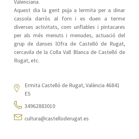
Valenciana.
Aquest dia la gent puja a lermita per a dinar
cassola darròs al forn i es duen a terme
diverses activitats, com unflables i pintacares
per als més menuts i menudes, actuació del
grup de danses lOfra de Castelló de Rugat,
cercavila de la Colla Vall Blanca de Castelló de
Rugat, etc.
Ermita Castelló de Rugat, València 46841
ES
34962883010
cultura@castelloderugat.es