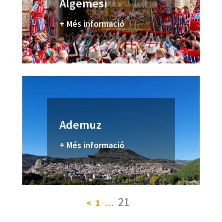
Algemesí
+ Més informació
Ademuz
+ Més informació
21
<
1
…