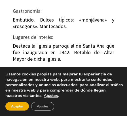
Gastronomía:
Embutido. Dulces típicos: «monjàvena» y
«rosegons». Mantecados.
Lugares de interés:
Destaca la Iglesia parroquial de Santa Ana que
fue inaugurada en 1942. Retablo del Altar
Mayor de dicha Iglesia.
La Font del Molí.
Usamos cookies propias para mejorar tu experiencia de
Paisajes Naturales como Peñas Alba de 664
navegación en nuestra web, para mostrarte contenidos
mts. de altitud.
personalizados y anuncios adecuados, para analizar el tráfico
en nuestra web y para comprender de dónde llegan
Casco urbano
nuestros visitantes.
Ajustes
.
Todavía conserva la trama antigua medieval.
Aceptar
Ajustes
Destaca el Carrer de Dalt, como centro de
poder de la antigua población. En él se
encuentra la iglesia de Santa Ana y los restos