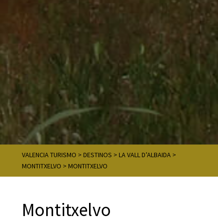
VALENCIA TURISMO
>
DESTINOS
>
LA VALL D’ALBAIDA
>
MONTITXELVO
>
MONTITXELVO
Montitxelvo