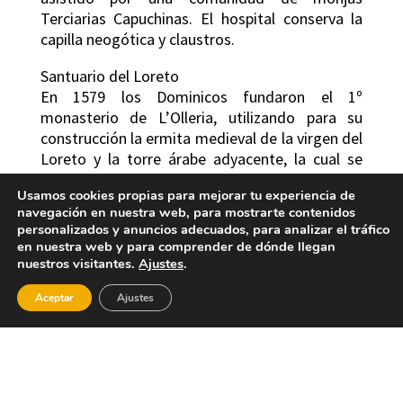
Terciarias Capuchinas. El hospital conserva la
capilla neogótica y claustros.
Santuario del Loreto
En 1579 los Dominicos fundaron el 1º
monasterio de L’Olleria, utilizando para su
construcción la ermita medieval de la virgen del
Loreto y la torre árabe adyacente, la cual se
utilizó como campanario. La iglesia se
Usamos cookies propias para mejorar tu experiencia de
construyo a estilo de la Contrarreforma. En su
navegación en nuestra web, para mostrarte contenidos
interior se encuentra la imagen cortada y
personalizados y anuncios adecuados, para analizar el tráfico
policromada de la Virgen del Loreto (una de las
en nuestra web y para comprender de dónde llegan
patrona de la población), que ha sido declarada
nuestros visitantes.
Ajustes
.
BIC y también el altar Reliquiario, dedicado al
Aceptar
Ajustes
Beat “Pare Ferreres”, erudito y mártir de
l’Olleria.
Casa de la Vila
S. XVI. Es una de las casas comunales más
antigua, de estilo gótico tardío y del 1º