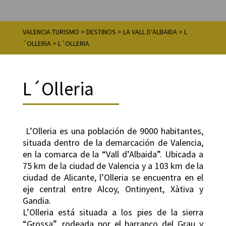
VALENCIA TURISMO
>
DESTINOS
>
LA VALL D’ALBAIDA
>
L
´OLLERIA
>
L´OLLERIA
L´Olleria
L’Olleria es una población de 9000 habitantes,
situada dentro de la demarcación de Valencia,
en la comarca de la “Vall d’Albaida”. Ubicada a
75 km de la ciudad de Valencia y a 103 km de la
ciudad de Alicante, l’Olleria se encuentra en el
eje central entre Alcoy, Ontinyent, Xàtiva y
Gandia.
L’Olleria está situada a los pies de la sierra
“Grossa”, rodeada por el barranco del Grau y