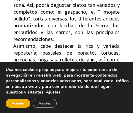
zona. Así, podrá degustar platos tan variados y
completos como: el gazpacho, el “ mojete
bullido“, tortas diversas, los diferentes arroces
aromatizados con hierbas de la Sierra, los
embutidos y las carnes, son las principales
recomendaciones.
Asimismo, cabe destacar la rica y variada
repostería; pasteles de boniato, torticas,
bizcochás, hogasas, rolletes de anís, así como
la tradicional mona de pascua,…
Usamos cookies propias para mejorar tu experiencia de
La artesanía del esparto es común en la
navegación en nuestra web, para mostrarte contenidos
mayoría de los municipios de esta comarca del
personalizados y anuncios adecuados, para analizar el tráfico
en nuestra web y para comprender de dónde llegan
interior. Igualmente son muy apreciados los
nuestros visitantes.
Ajustes
.
quesos frescos artesanales de Bolbaite y el
embutido artesanal, la forja y la madera de
Aceptar
Ajustes
Enguera, aunque, sin duda alguna, el producto
artesanal más apreciado en la comarca es el
excelente aceite de oliva que se elabora en gran
parte de la comarca, y que le confiere a la