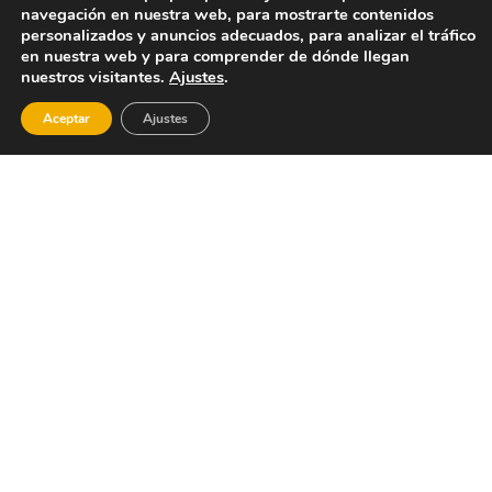
navegación en nuestra web, para mostrarte contenidos
personalizados y anuncios adecuados, para analizar el tráfico
en nuestra web y para comprender de dónde llegan
nuestros visitantes.
Ajustes
.
Aceptar
Ajustes
Ciutat
Museo
M
de les
de
C
Arts i
Bellas
les
Artes de
Ciències
València
Barrio
L’Albufera,
Oce
del
naturaleza
Carmen:
en
Va