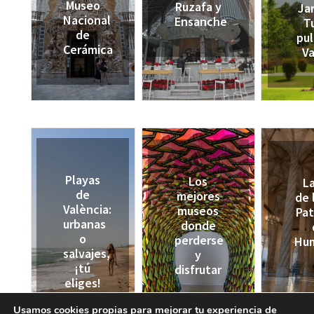
Museo
Ruzafa y
Ja
Nacional
Ensanche
Tu
de
pu
Cerámica
Va
Playas
Los
La
de
mejores
de 
València:
museos
Pat
urbanas
donde
o
perderse
Hu
salvajes,
y
¡tú
disfrutar
eliges!
Usamos cookies propias para mejorar tu experiencia de