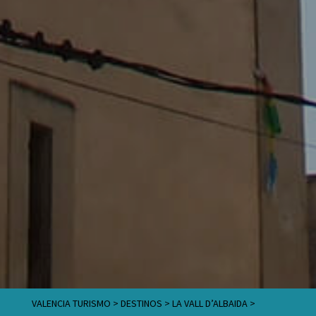
VALENCIA TURISMO
>
DESTINOS
>
LA VALL D’ALBAIDA
>