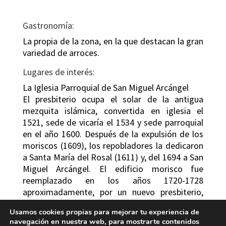
Gastronomía:
La propia de la zona, en la que destacan la gran
variedad de arroces.
Lugares de interés:
La Iglesia Parroquial de San Miguel Arcángel
El presbiterio ocupa el solar de la antigua
mezquita islámica, convertida en iglesia el
1521, sede de vicaría el 1534 y sede parroquial
en el año 1600. Después de la expulsión de los
moriscos (1609), los repobladores la dedicaron
a Santa María del Rosal (1611) y, del 1694 a San
Miguel Arcángel. El edificio morisco fue
reemplazado en los años 1720-1728
aproximadamente, por un nuevo presbiterio,
con el crucero y las dos primeras capillas
Usamos cookies propias para mejorar tu experiencia de
laterales de la nave. La finalización clasicista se
navegación en nuestra web, para mostrarte contenidos