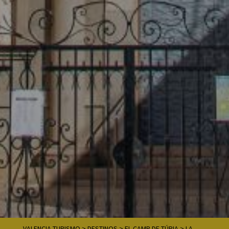
VALENCIA TURISMO
>
DESTINOS
>
EL CAMP DE TÚRIA
>
LA