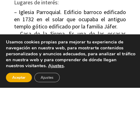
Lugares de interés:
– Iglesia Parroquial. Edificio barroco edificado
en 1732 en el solar que ocupaba el antiguo
templo gótico edificado por la familia Jáfer.
– Casa de la Sirena. Es una de las escasas
alquerías fortificadas que aún quedan en la
Usamos cookies propias para mejorar tu experiencia de
comarca de la Huerta de Valencia. A pesar de
navegación en nuestra web, para mostrarte contenidos
personalizados y anuncios adecuados, para analizar el tráfico
estar integrada en el núcleo urbano de
en nuestra web y para comprender de dónde llegan
Benifaraig forma parte del término de Alfara.
nuestros visitantes.
Ajustes
.
Recibe esta denominación porque en el escudo
(conservado actualmente en el ayuntamiento)
Aceptar
Ajustes
aparece una mujer rodeada por una serpiente.
Aunque la fachada se encuentra en un relativo
buen estado el abandono de la finca está
haciendo que se deteriore rápidamente.
– Palacio de Cruïlles. Este construcción señorial
de fuertes torres en sus esquinas de las que
sólo queda una y tres plantas, se encuentra
situada en el centro del casco urbano. Se