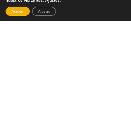
nuestros visitantes.
Ajustes
.
Aceptar
Ajustes
Lugares de interes de
Miramar
Iglesia
Relojes
San
de Sol
Andres
(«Parc
Apóstol
de la
Natura»
y «Parc
de
Llevant»)