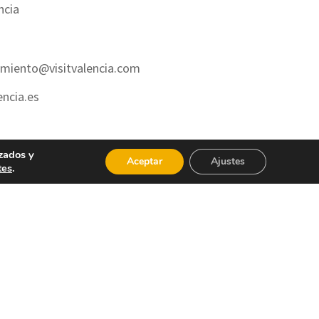
ncia
amiento@visitvalencia.com
encia.es
zados y
Aceptar
Ajustes
tes
.