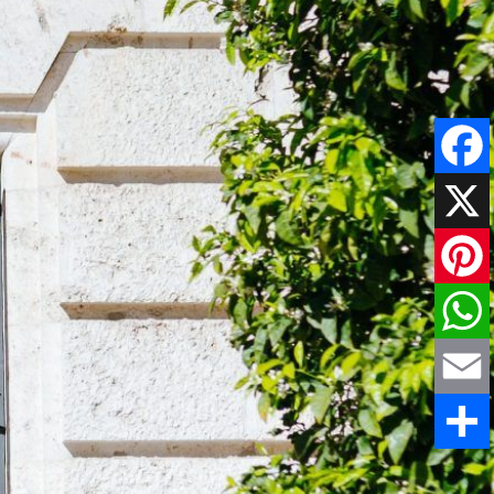
Faceboo
X
Pinteres
WhatsAp
Email
Comparti