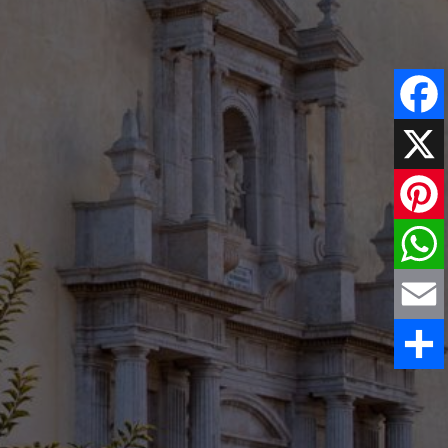
Faceboo
X
Pinteres
WhatsAp
Email
Comparti