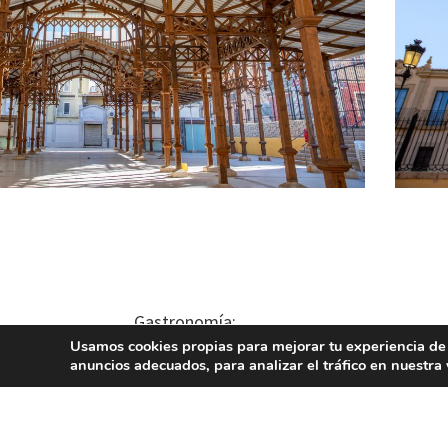
Gastronomía:
Usamos cookies propias para mejorar tu experiencia de
El «arròs amb fesols i naps» y la paella,
anuncios adecuados, para analizar el tráfico en nuestr
valenciana así como el clásico “esgarra
importantes. “el arrós negre”.
Lugares de interés: