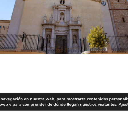
 navegación en nuestra web, para mostrarte contenidos personali
 son los dos platos más destacados de la gastronomía local.
a web y para comprender de dónde llegan nuestros visitantes.
Ajus
et” (pimiento, ajo, aceite y bacalao). Por último destacar