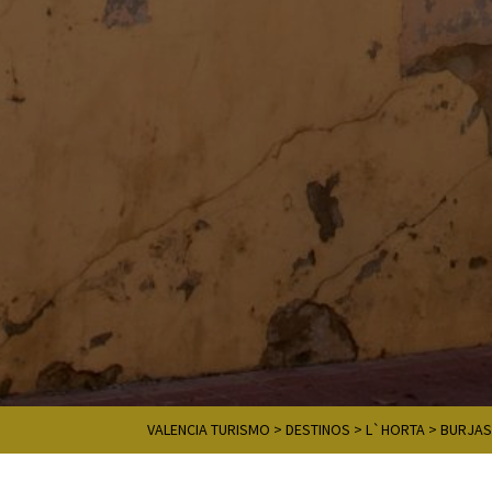
VALENCIA TURISMO
>
DESTINOS
>
L`HORTA
>
BURJA