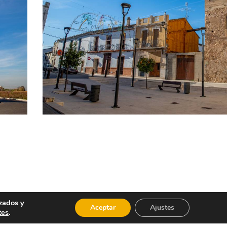
ldoso, son los platos más destacados de la
zados y
Aceptar
Ajustes
tes
.