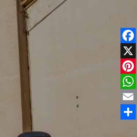
Faceboo
X
Pinteres
WhatsAp
Email
Comparti