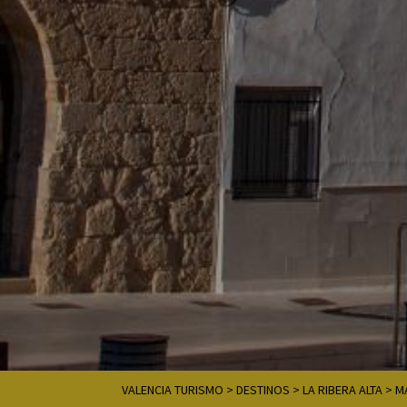
VALENCIA TURISMO
>
DESTINOS
>
LA RIBERA ALTA
>
M