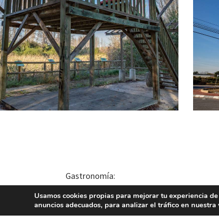
Gastronomía:
«L’arròs amb fesols i naps», la paella «a
Usamos cookies propias para mejorar tu experiencia de
cocina local.
anuncios adecuados, para analizar el tráfico en nuestr