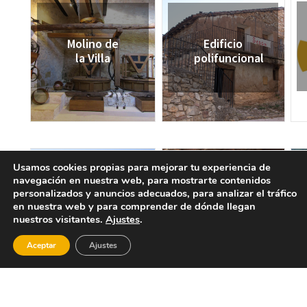
Edificio
Molino de
polifuncional
la Villa
Usamos cookies propias para mejorar tu experiencia de
navegación en nuestra web, para mostrarte contenidos
personalizados y anuncios adecuados, para analizar el tráfico
Cubo de
Iglesia
en nuestra web y para comprender de dónde llegan
José el
arciprestal
nuestros visitantes.
Ajustes
.
Maroto
San Pedro
y San
Aceptar
Ajustes
Pablo