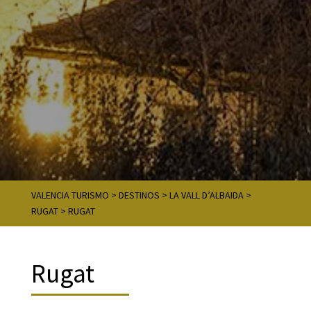
VALENCIA TURISMO
>
DESTINOS
>
LA VALL D’ALBAIDA
>
RUGAT
>
RUGAT
Rugat