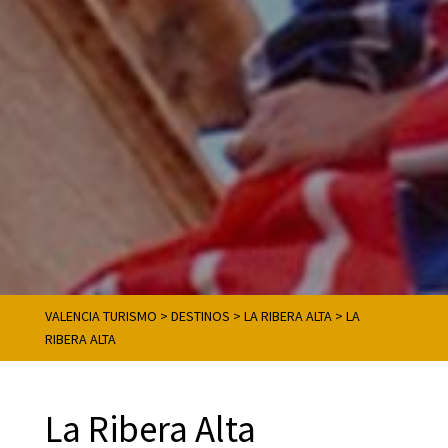
VALENCIA TURISMO
>
DESTINOS
>
LA RIBERA ALTA
>
LA
RIBERA ALTA
La Ribera Alta