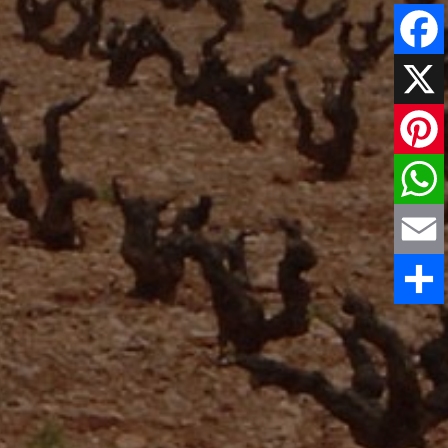
Faceboo
X
Pinteres
WhatsAp
Email
Comparti