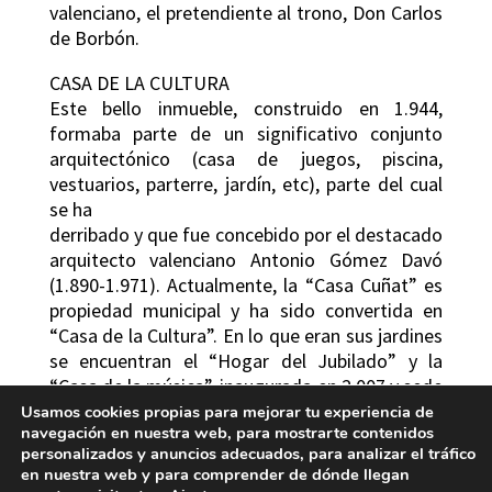
valenciano, el pretendiente al trono, Don Carlos
de Borbón.
CASA DE LA CULTURA
Este bello inmueble, construido en 1.944,
formaba parte de un significativo conjunto
arquitectónico (casa de juegos, piscina,
vestuarios, parterre, jardín, etc), parte del cual
se ha
derribado y que fue concebido por el destacado
arquitecto valenciano Antonio Gómez Davó
(1.890-1.971). Actualmente, la “Casa Cuñat” es
propiedad municipal y ha sido convertida en
“Casa de la Cultura”. En lo que eran sus jardines
se encuentran el “Hogar del Jubilado” y la
“Casa de la música”, inaugurada en 2.007 y sede
de nuestra laureada Sociedad Musical “La
Usamos cookies propias para mejorar tu experiencia de
navegación en nuestra web, para mostrarte contenidos
Artística”.
personalizados y anuncios adecuados, para analizar el tráfico
en nuestra web y para comprender de dónde llegan
LA BODEGA