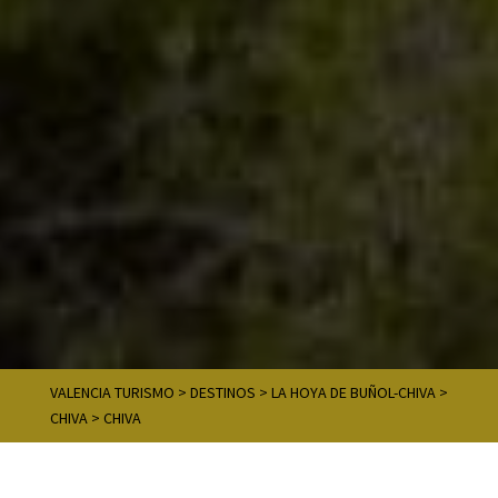
VALENCIA TURISMO
>
DESTINOS
>
LA HOYA DE BUÑOL-CHIVA
>
CHIVA
>
CHIVA