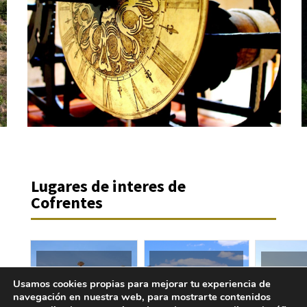
Lugares de interes de
Cofrentes
Usamos cookies propias para mejorar tu experiencia de
Pesca
Balneario
T
navegación en nuestra web, para mostrarte contenidos
deportiva
de
tur