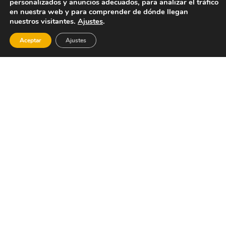
personalizados y anuncios adecuados, para analizar el tráfico
Cofrentes
en nuestra web y para comprender de dónde llegan
nuestros visitantes.
Ajustes
.
Aceptar
Ajustes
Centro
Deportes
Bal
BTT
acuaticos
y de
pro
aventura
ter