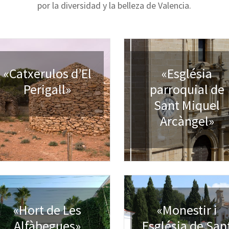
por la diversidad y la belleza de Valencia.
«Catxerulos d’El
«Església
Perigall»
parroquial de
Sant Miquel
Arcàngel»
«Hort de Les
«Monestir i
Alfàbegues»
Església de San