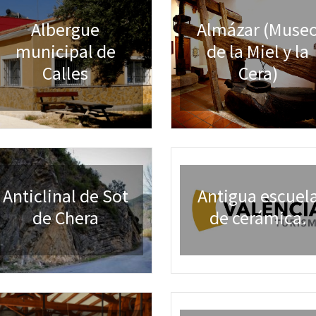
Albergue
Almázar (Muse
municipal de
de la Miel y la
Calles
Cera)
Anticlinal de Sot
Antigua escuel
de Chera
de cerámica.