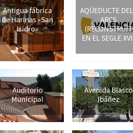
Antigua fábrica
AQÜEDUCTE DE
de Harinas «San
ARCS
Isidro»
(RECONSTRUÏT
EN EL SEGLE XVI
Auditorio
Avenida Blasco
Municipal
Ibáñez