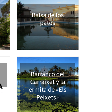
Balsa de los
patos
Barranco del
Carraixet y la
ermita de «Els
Peixets»