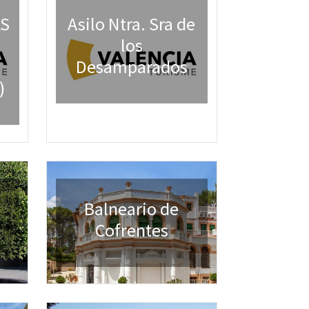
LS
Asilo Ntra. Sra de
los
Desamparados
)
Balneario de
Cofrentes