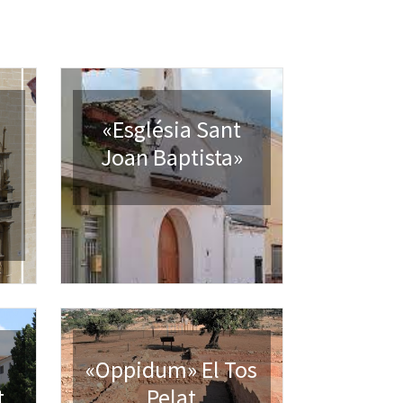
«Església Sant
Joan Baptista»
«Oppidum» El Tos
t
Pelat