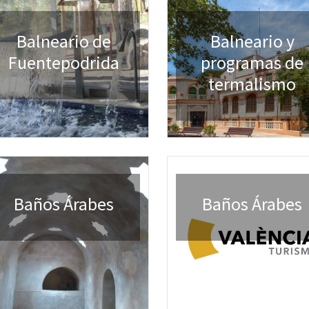
Balneario de
Balneario y
Fuentepodrida
programas de
termalismo
Baños Árabes
Baños Árabes