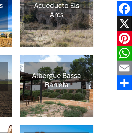
s
Acueducto Els
Arcs
Faceboo
X
Pinteres
WhatsAp
Albergue Bassa
Barreta
Email
Comparti