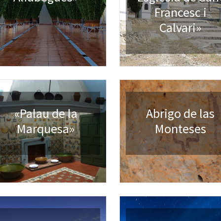
Francesc i
Calvari»
«Palau de la
Abrigo de las
Marquesa»
Monteses