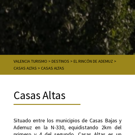
VALENCIA TURISMO
>
DESTINOS
>
EL RINCÓN DE ADEMUZ
>
CASAS ALTAS
>
CASAS ALTAS
Casas Altas
Situado entre los municipios de Casas Bajas y
Ademuz en la N-330, equidistando 2km del
primero y 4 del segundo. Casas Altas es un