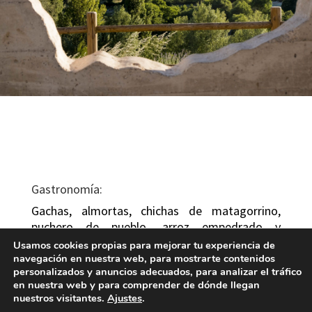
Gastronomía:
Gachas, almortas, chichas de matagorrino,
puchero de pueblo, arroz empedrado y
embutidos caseros.
Usamos cookies propias para mejorar tu experiencia de
La miel artsesana y las manzanas del terreno,
navegación en nuestra web, para mostrarte contenidos
personalizados y anuncios adecuados, para analizar el tráfico
ponen el punto dulce a la gastronomía local.
en nuestra web y para comprender de dónde llegan
nuestros visitantes.
Ajustes
.
Lugares de interés: