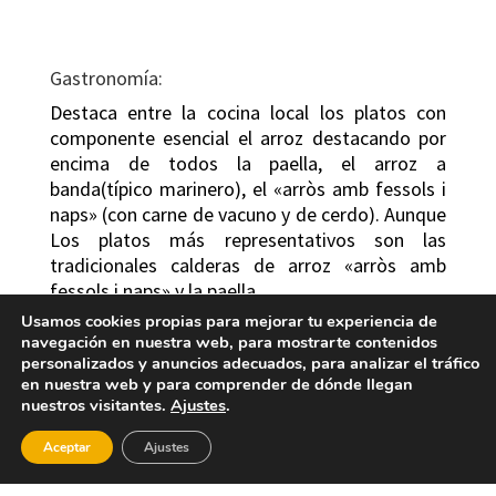
Gastronomía:
Destaca entre la cocina local los platos con
componente esencial el arroz destacando por
encima de todos la paella, el arroz a
banda(típico marinero), el «arròs amb fessols i
naps» (con carne de vacuno y de cerdo). Aunque
Los platos más representativos son las
tradicionales calderas de arroz «arròs amb
fessols i naps» y la paella.
Usamos cookies propias para mejorar tu experiencia de
Lugares de interés:
navegación en nuestra web, para mostrarte contenidos
personalizados y anuncios adecuados, para analizar el tráfico
La Iglesia de la Virgen de Montserrat, del S.XVII,
en nuestra web y para comprender de dónde llegan
preside la población es de estilo renacentista y
nuestros visitantes.
Ajustes
.
consta de tres naves con estructura de cruz
latina. La nave central alberga bóveda de cañón
Aceptar
Ajustes
y se encuentra dividida en tres tramos. La Plaza
Mayor, ofrece al viajero la posibilidad de poder