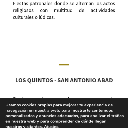
Fiestas patronales donde se alternan los actos
religiosos con multitud de actividades
culturales o lúdicas.
LOS QUINTOS - SAN ANTONIO ABAD
Fiestas con hogueras, charangas y orquesta
Usamos cookies propias para mejorar tu experiencia de
que hacen las delicias de todo el mundo. No
navegación en nuestra web, para mostrarte contenidos
perderse la «vuelta» del domingo
personalizados y anuncios adecuados, para analizar el tráfico
en nuestra web y para comprender de dónde llegan
nuestros visitantes.
Ajustes
.