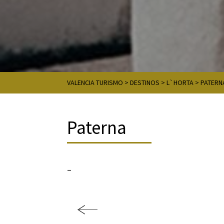
VALENCIA TURISMO
>
DESTINOS
>
L`HORTA
>
PATERN
Paterna
–