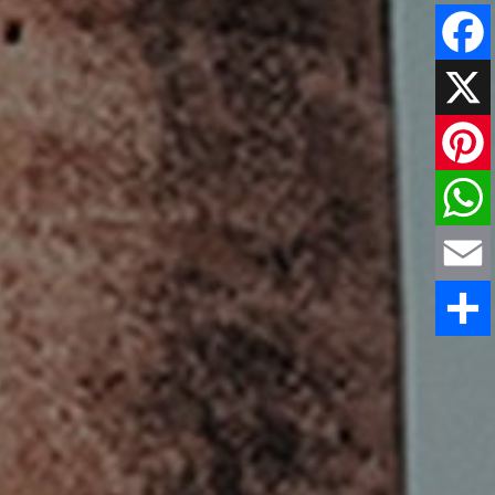
Faceboo
X
Pinteres
WhatsAp
Email
Comparti