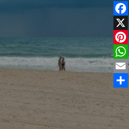
Faceboo
X
Pinteres
WhatsAp
Email
Comparti