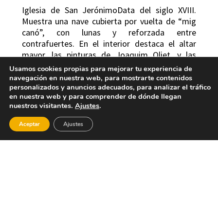
Iglesia de San JerónimoData del siglo XVIII.
Muestra una nave cubierta por vuelta de “mig
canó”, con lunas y reforzada entre
contrafuertes. En el interior destaca el altar
mayor, las pinturas de Joaquim Oliet, y las
conchas donde se encuentran “Sant Gregori
Usamos cookies propias para mejorar tu experiencia de
Magne”, “Sant Agustí”, “Sant Ambrosio” y “Sant
navegación en nuestra web, para mostrarte contenidos
personalizados y anuncios adecuados, para analizar el tráfico
Jeroni”. La puerta es adovelada y enmarcada
en nuestra web y para comprender de dónde llegan
por careas. En el exterior destaca su
nuestros visitantes.
Ajustes
.
campanario de planta cuadrangular, cuatro
cuerpos, de ladrillo con masonería y zócalo de
Aceptar
Ajustes
piedra, rematado, donde se localizan las
campanas.Ermita del Cristo de la Agonía
Sencilla y austera construcción del año 1739. Es
de planta hexagonal, con cúpula y cuatro
capillas. Se accede por un calvario de cipreses,
las casitas se construyeron por 1961, y todo el
entorno fue rehabilitado el año 2001. Desde la
ermita se pueden observar unas vistas de la Vall