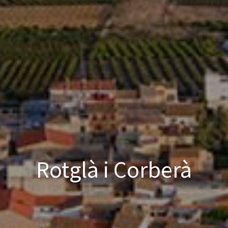
Rotglà i Corberà