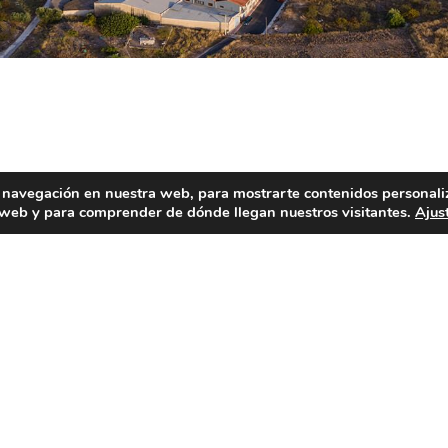
 navegación en nuestra web, para mostrarte contenidos personali
a web y para comprender de dónde llegan nuestros visitantes.
Ajus
ocal son la cazuela de arroz al horno «amb fessols i naps» (
stachones y los cocolets de nou.
gran interés natural, como las Fuentes de Porta y Fidel y la
uierda del río Cànyoles.