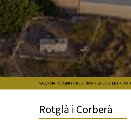
VALENCIA TURISMO
>
DESTINOS
>
LA COSTERA
>
ROT
Rotglà i Corberà