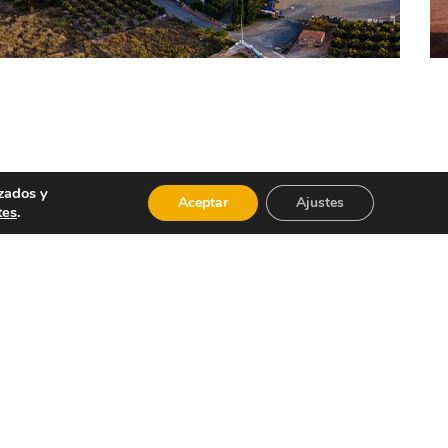
zados y
Aceptar
Ajustes
tes
.
con habichuelas y nabos).
 Sierra Carraposa.