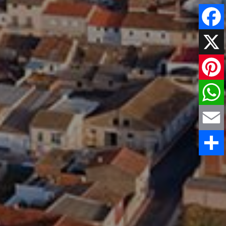
Faceboo
X
Pinteres
WhatsAp
Email
Comparti