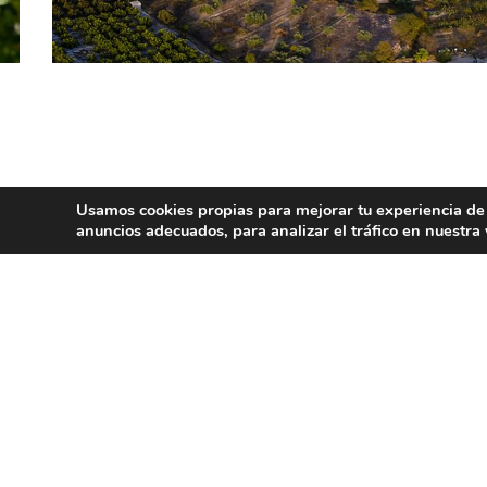
Gastronomía:
Usamos cookies propias para mejorar tu experiencia de
anuncios adecuados, para analizar el tráfico en nuestr
Los platos más típicos de la gastronomía l
Dulces como la tarta de almendra, los mo
Lugares de interés:
En sus alrededores hay algunos parajes de 
El municipio está situado en la margen izq
Iglesia Parroquial y Ermita.