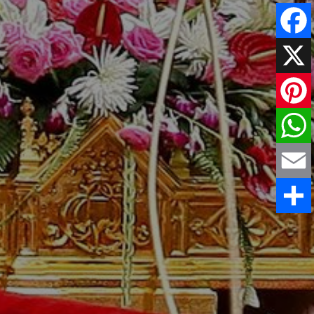
Faceboo
X
Pinteres
WhatsAp
Email
Comparti