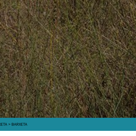
XETA
>
BARXETA