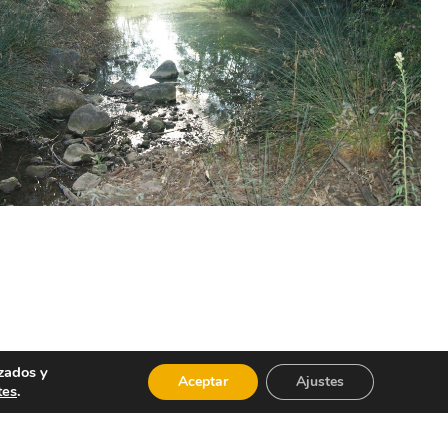
zados y
Aceptar
Ajustes
tes
.