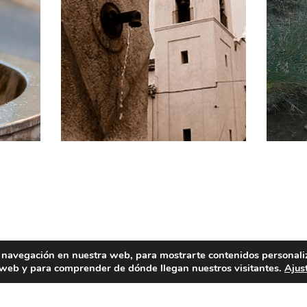
, la paella, «l’espardenyà», «l’arròs amb fesols i naps».
 navegación en nuestra web, para mostrarte contenidos personali
a web y para comprender de dónde llegan nuestros visitantes.
Ajus
nueces y las monas de pascua.