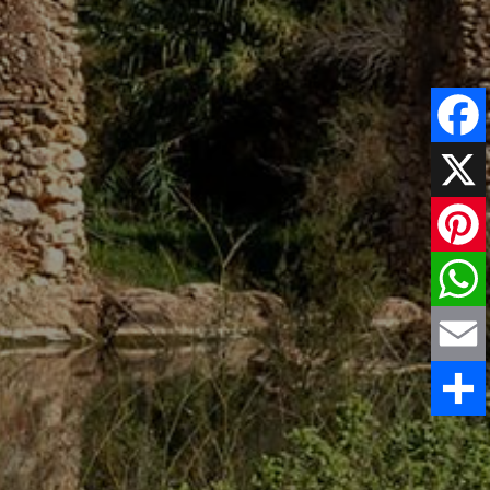
Faceboo
X
Pinteres
WhatsAp
Email
Comparti