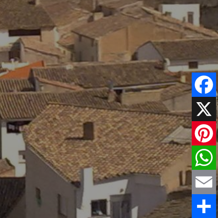
Faceboo
X
Pinteres
WhatsAp
Email