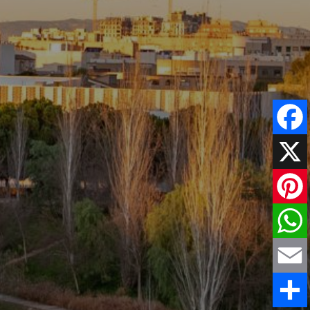
Faceboo
X
Pinteres
WhatsAp
Email