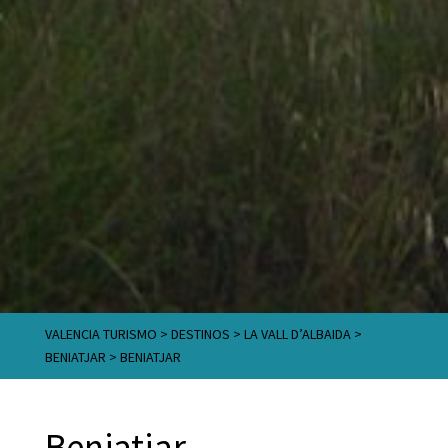
VALENCIA TURISMO
>
DESTINOS
>
LA VALL D’ALBAIDA
>
BENIATJAR
>
BENIATJAR
Beniatjar