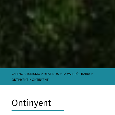
VALENCIA TURISMO
>
DESTINOS
>
LA VALL D’ALBAIDA
>
ONTINYENT
>
ONTINYENT
Ontinyent